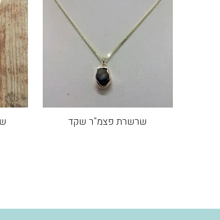
שרשרת פצמ"ר שקד
שר