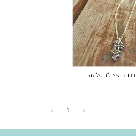
שרת פצמ"ר סל זהב
1