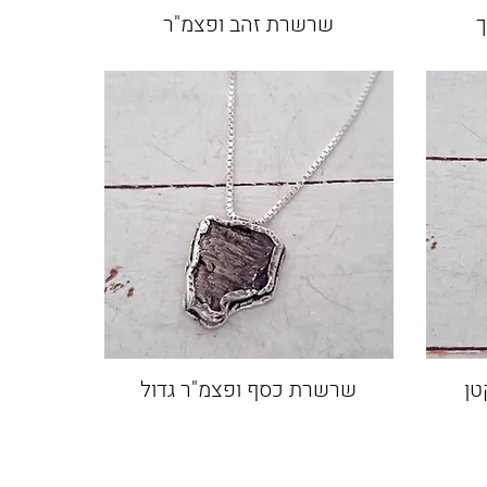
שרשרת זהב ופצמ"ר
טן
שרשרת כסף ופצמ"ר גדול