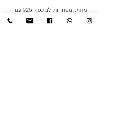
מחזיק מפתחות לב כסף 925 עם
חריטת שם או מילה וחרוז סיליקון
צבעוני.
"תכשיט לכיס"
שעות הפתיחה:
ראשון עד חמישי
8:30-16:00
© כל הזכויות שמורות לענבל דובדבני
עיצוב ובניית אתרים
: wix&me