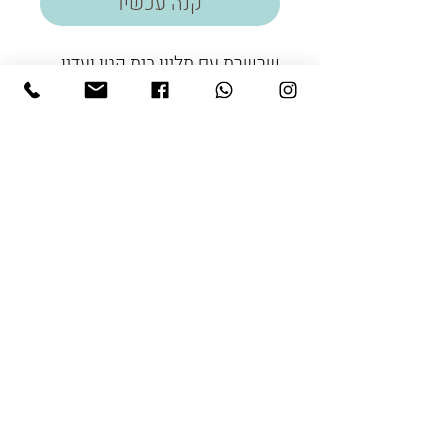
קנה עכשיו
שרשרת עם תליון בית קטן ועדין.
ניתן להזמין בכסף 925 או
גולדפילד.
אורך השרשרת 42 או 45 ס"מ
שעות הפתיחה:
ראשון עד חמישי
8:30-16:00
© כל הזכויות שמורות לענבל דובדבני
עיצוב ובניית אתרים
: wix&me