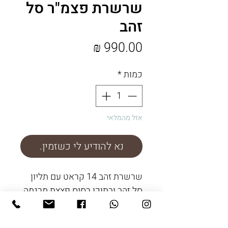
שרשרת פצמ"ר סל
זהב
מחיר
כמות
*
אזל מהמלאי
נא להודיע לי כשזמין.
שרשרת זהב 14 קראט עם תליון
סל זהב ובתוכו רסיס פצצת מרגמה
שנפלה בקיבוץ נירים במהלך צוק
איתן.