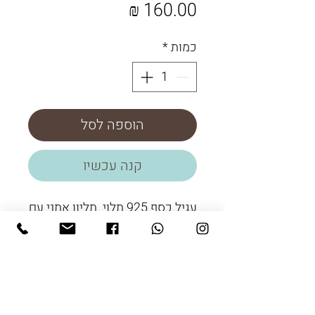
מחיר
כמות
*
הוספה לסל
קנה עכשיו
עגיל כסף 925 תלוי. תליון אתני עם
אבן טורקיז.