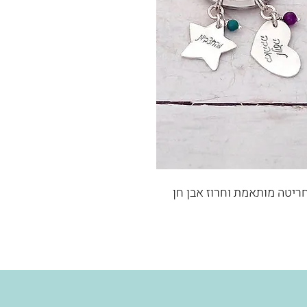
חות עם תליוני כסף 925 עם חריטה מותאמת וחרוז אבן חן